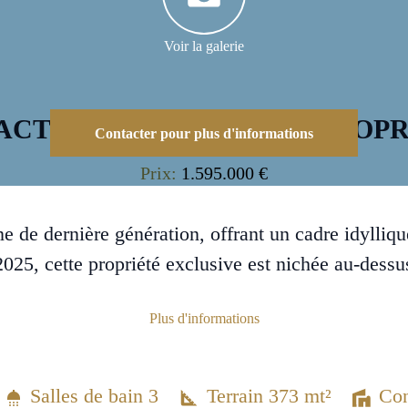
Voir la galerie
ACTÉRISTIQUES DE LA PROPR
Contacter pour plus d'informations
Prix:
1.595.000 €
 de dernière génération, offrant un cadre idylliqu
 2025, cette propriété exclusive est nichée au-des
Plus d'informations
Salles de bain 3
Terrain 373 mt²
Con