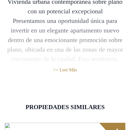
Vivienda urbana contemporánea sobre plano
con un potencial excepcional
Presentamos una oportunidad única para
invertir en un elegante apartamento nuevo
dentro de una emocionante promoción sobre
plano, ubicada en una de las zonas de mayor
crecimiento de la ciudad. Esta residencia,
cuidadosamente diseñada, combina
>> Leer Más
arquitectura moderna con acabados de alta
calidad, ofreciendo un espacio ideal para
compradores primerizos, inversores o
profesionales que buscan una inversión a
PROPIEDADES SIMILARES
largo plazo.
Cada apartamento cuenta con una espaciosa