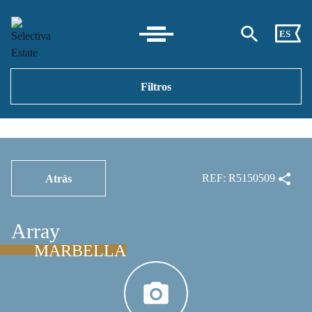
ES
Filtros
REF: R5150509
Atrás
Array
MARBELLA