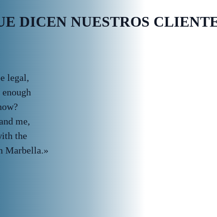
UE DICEN NUESTROS CLIENT
e legal,
t enough
know?
 and me,
ith the
n Marbella.»