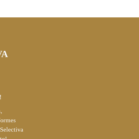
VA
!
,
nformes
 Selectiva
to!