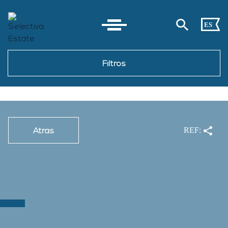
ES
Filtros
Atrás
REF: